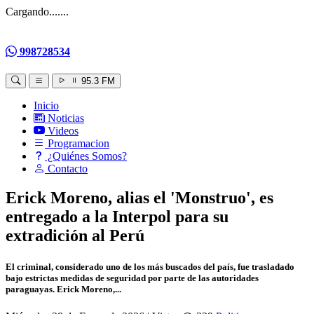
Cargando.......
998728534
95.3 FM
Inicio
Noticias
Videos
Programacion
¿Quiénes Somos?
Contacto
Erick Moreno, alias el 'Monstruo', es
entregado a la Interpol para su
extradición al Perú
El criminal, considerado uno de los más buscados del país, fue trasladado
bajo estrictas medidas de seguridad por parte de las autoridades
paraguayas. Erick Moreno,...